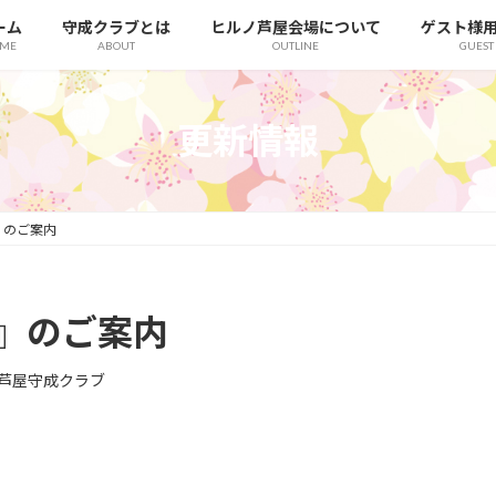
ーム
守成クラブとは
ヒルノ芦屋会場について
ゲスト様
ME
ABOUT
OUTLINE
GUEST
更新情報
』のご案内
塾』のご案内
芦屋守成クラブ