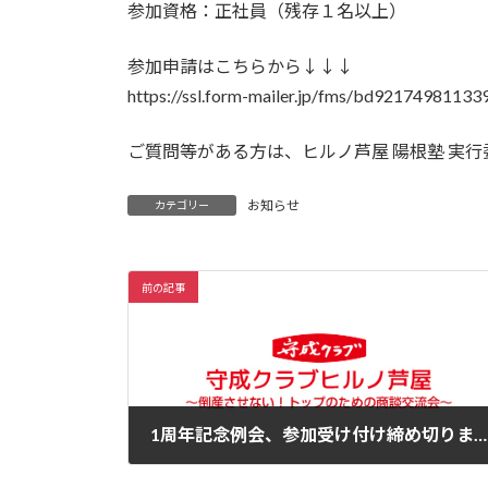
参加資格：正社員（残存１名以上）
参加申請はこちらから↓↓↓
https://ssl.form-mailer.jp/fms/bd92174981133
ご質問等がある方は、ヒルノ芦屋 陽根塾 実
お知らせ
カテゴリー
前の記事
1周年記念例会、参加受け付け締め切りました。
2023年10月30日