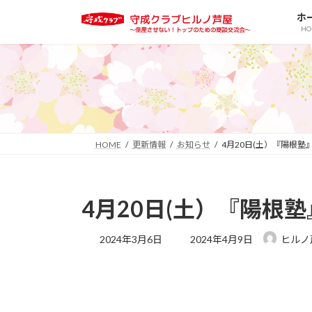
コ
ナ
ホ
ン
ビ
HO
テ
ゲ
ン
ー
ツ
シ
へ
ョ
ス
ン
キ
に
ッ
移
HOME
更新情報
お知らせ
4月20日(土）『陽根塾
プ
動
4月20日(土）『陽根
最
2024年3月6日
2024年4月9日
ヒルノ
終
更
新
日
時